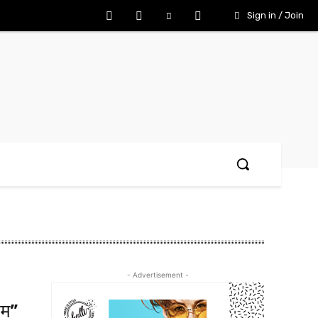
Sign in / Join
- Advertisement -
हम”