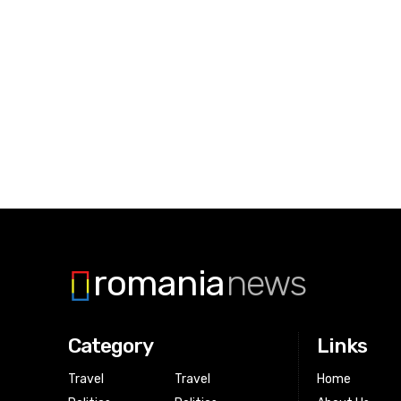
romania
news
Category
Links
Travel
Travel
Home