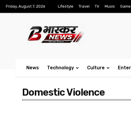
Friday, August 7, 2026
Lifestyle
Travel
TV
Music
Game
News
Technology
Culture
Ente
Domestic Violence