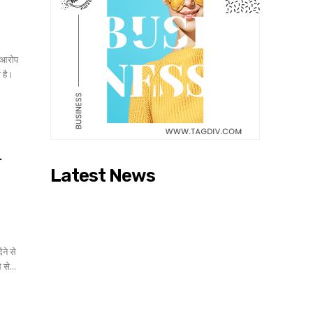
ा आरोप
 है।
ो
Latest News
ेने से
े नूंह जिले से...