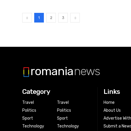
1
2
3
romania
news
Category
Links
Travel
Travel
Home
Politics
Politics
About Us
Sport
Sport
Advertise Wit
Technology
Technology
Submit a News