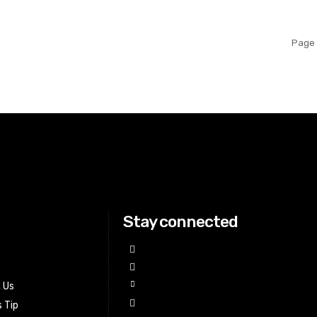
Page 
Stay connected
h Us
 Tip