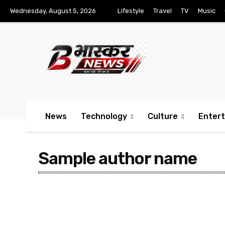
Wednesday, August 5, 2026
Lifestyle
Travel
TV
Music
News
Technology
Culture
Enter
Sample author name