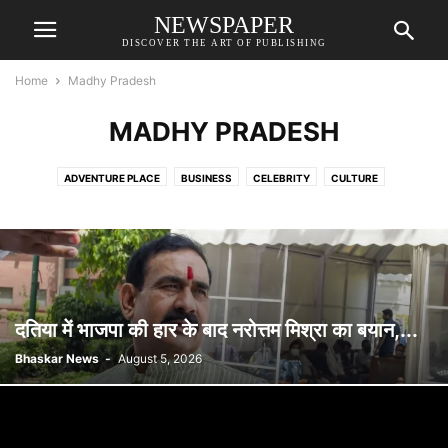
NEWSPAPER
DISCOVER THE ART OF PUBLISHING
Home
Madhy Pradesh
MADHY PRADESH
ADVENTURE PLACE
BUSINESS
CELEBRITY
CULTURE
ENTERTAINMENT
ENTERTAINMENT
FOOD
LIFESTYLE
MADHY PRADESH
MEDIA
NATIONAL
POLITICS
ROAD TRIP
SPORT
SPORTS
TECH
TECHNOLOGY
TOP STORIES
WORLD
दतिया में भाजपा की हार के बाद नरोत्तम मिश्रा का बयान,...
Bhaskar News
-
August 5, 2026