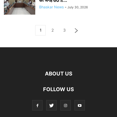
की जगह 60%...
Bhaskar News
-
July 30, 2026
1
2
3
ABOUT US
FOLLOW US