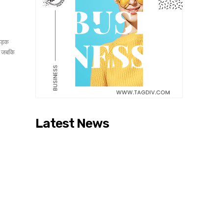
सड़क
ई, जबकि
Latest News