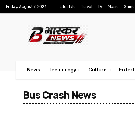
Friday, August 7, 2026
Lifestyle
Travel
TV
Music
Game
News
Technology
Culture
Enter
Bus Crash News