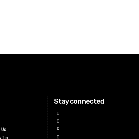
Stay connected
h Us
 Tip