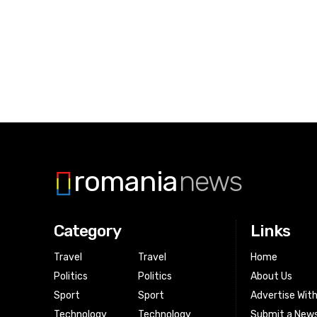
romania
news
Category
Links
Travel
Travel
Home
Politics
Politics
About Us
Sport
Sport
Advertise Wit
Technology
Technology
Submit a News