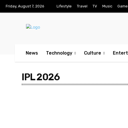
Friday, August 7, 2026
Lifestyle
Travel
TV
Music
Game
News
Technology
Culture
Enter
IPL 2026