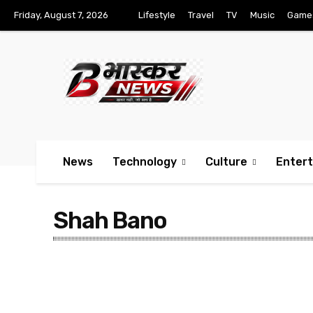
Friday, August 7, 2026
Lifestyle
Travel
TV
Music
Game
News
Technology
Culture
Enter
Shah Bano