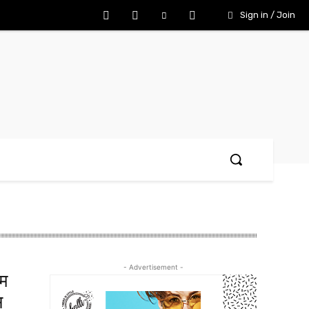
Sign in / Join
- Advertisement -
ीम
स