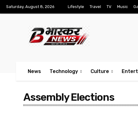
Saturday, August 8, 2026
Lifestyle
Travel
TV
Music
G
News
Technology
Culture
Enter
Assembly Elections