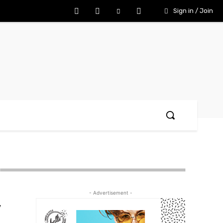
Sign in / Join
- Advertisement -
,