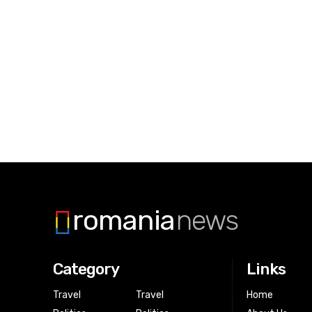
romania
news
Category
Links
Travel
Travel
Home