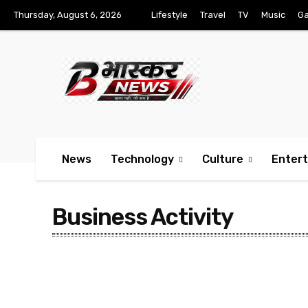
Thursday, August 6, 2026
Lifestyle
Travel
TV
Music
G
News
Technology
Culture
Enter
Business Activity