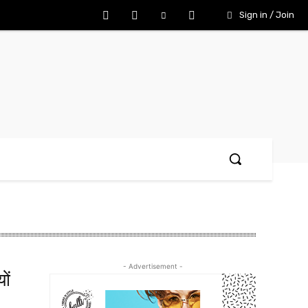
Sign in / Join
- Advertisement -
ों