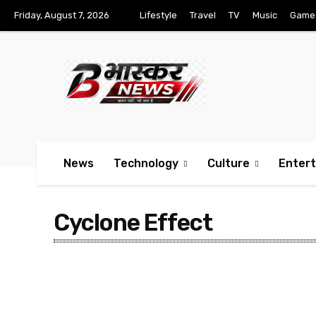
Friday, August 7, 2026
Lifestyle
Travel
TV
Music
Game
News
Technology
Culture
Enter
Cyclone Effect