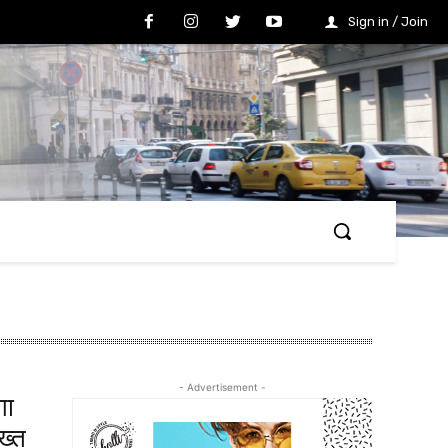
Sign in / Join
- Advertisement -
गा
ख्त