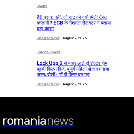
Sports
हैरी ब्रूक नहीं, जो रूट को क्यों मिली टेस्ट
कप्तानी? ECB के नेशनल सेलेक्टर ने बताया
बड़ा कारण
Bhaskar News
-
August 7, 2026
Entertainment
Lock Upp 2 से बाहर आते ही शेल्टर होम
पहुंचीं शिल्पा शिंदे, बुजुर्ग महिलाओं संग मनाया
जश्न, बोलीं- ‘मैं ही विनर बन गई’
Bhaskar News
-
August 7, 2026
romania
news