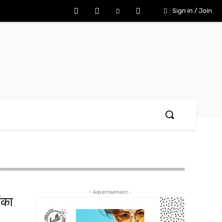
Sign in / Join
- Advertisement -
ंका