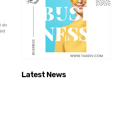
की ओर
ोगों
Latest News