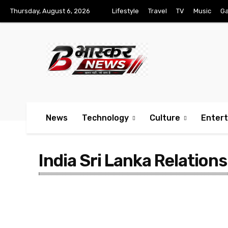
Thursday, August 6, 2026
Lifestyle
Travel
TV
Music
G
News
Technology
Culture
Enter
India Sri Lanka Relations