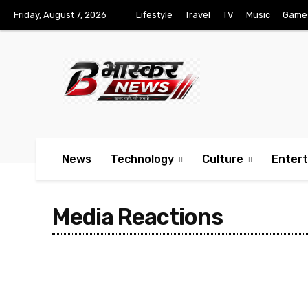
Friday, August 7, 2026
Lifestyle
Travel
TV
Music
Game
News
Technology
Culture
Enter
Media Reactions