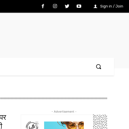
Sign in / Join
- Advertisement -
 पर
ी