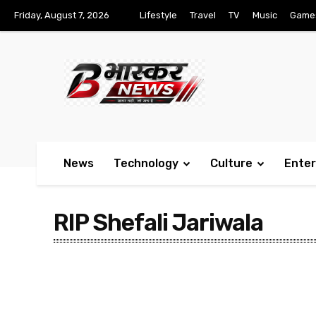
Friday, August 7, 2026
Lifestyle
Travel
TV
Music
Game
News
Technology
Culture
Ente
RIP Shefali Jariwala