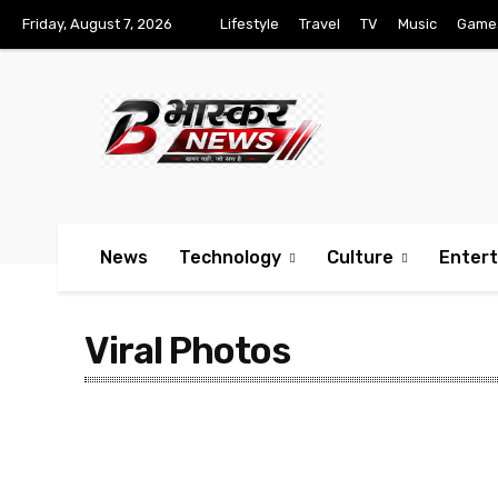
Friday, August 7, 2026
Lifestyle
Travel
TV
Music
Game
News
Technology
Culture
Enter
Viral Photos