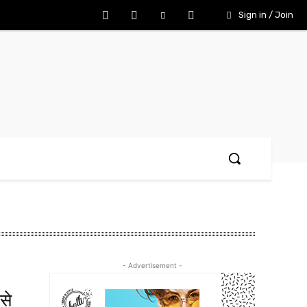
Sign in / Join
- Advertisement -
 से