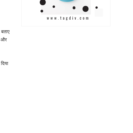
ा बताए
त और
 दिया