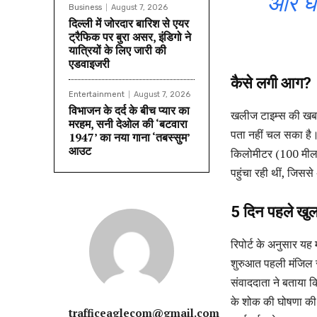
और घा
Business
August 7, 2026
दिल्ली में जोरदार बारिश से एयर
ट्रैफिक पर बुरा असर, इंडिगो ने
यात्रियों के लिए जारी की
एडवाइजरी
कैसे लगी आग?
Entertainment
August 7, 2026
विभाजन के दर्द के बीच प्यार का
खलीज टाइम्स की खबर
मरहम, सनी देओल की ‘बटवारा
पता नहीं चल सका है
1947’ का नया गाना ‘तबस्सुम’
आउट
किलोमीटर (100 मील) दक
पहुंचा रही थीं, जिसस
5 दिन पहले खुल
रिपोर्ट के अनुसार यह
शुरुआत पहली मंजिल 
संवाददाता ने बताया कि
के शोक की घोषणा की
trafficeaglecom@gmail.com