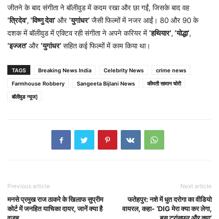
जीतने के बाद संगीता ने बॉलीवुड में कदम रखा और छा गईं, जिसके बाद वह
‘त्रिदेव’
,
‘विष्णु देवा’
और
‘युगांधर’
जैसी फिल्मों में नजर आईं। 80 और 90 के
दशक में बॉलीवुड में एक्टिव रही संगीता ने अपने करियर में
‘हथियार’
,
‘योद्धा’
,
‘इज्जत’
और
‘युगांधर’
सहित कई फिल्मों में काम किया था।
TAGS
Breaking News India
Celebrity News
crime news
Farmhouse Robbery
Sangeeta Bijlani News
कीमती सामान चोरी
बॉलीवुड न्यूज]
Previous article
Next article
मनसे प्रमुख राज ठाकरे के खिलाफ सुप्रीम
फतेहपुर: नशे में धुत दरोगा का वीडियो
कोर्ट में जनहित याचिका दायर, जानें क्या है
वायरल, कहा- ‘DIG मेरा क्या कर लेगा,
वजह
बस ट्रांसफर और क्या’