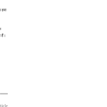
ब हवा
क
 हैं।
ticle