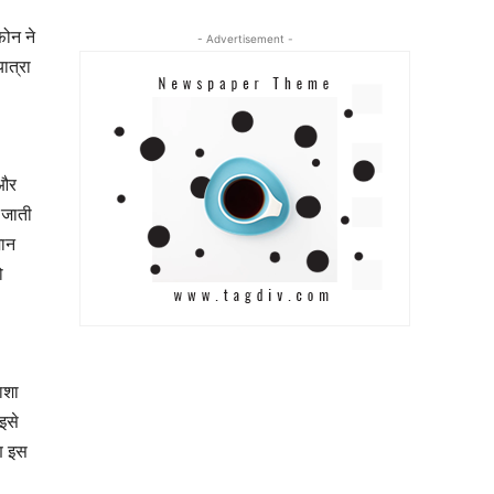
फोन ने
- Advertisement -
ात्रा
 और
 जाती
मान
ो
ाशा
इसे
षण इस