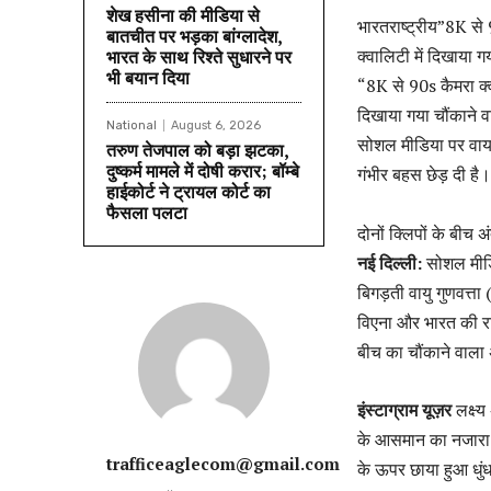
शेख हसीना की मीडिया से
भारतराष्ट्रीय”8K से
बातचीत पर भड़का बांग्लादेश,
क्वालिटी में दिखाया ग
भारत के साथ रिश्ते सुधारने पर
भी बयान दिया
“8K से 90s कैमरा क्व
दिखाया गया चौंकाने 
National
August 6, 2026
सोशल मीडिया पर वायर
तरुण तेजपाल को बड़ा झटका,
दुष्कर्म मामले में दोषी करार; बॉम्बे
गंभीर बहस छेड़ दी है।
हाईकोर्ट ने ट्रायल कोर्ट का
फैसला पलटा
दोनों क्लिपों के बीच अ
नई दिल्ली:
सोशल मीडिय
बिगड़ती वायु गुणवत्त
विएना और भारत की राज
बीच का चौंकाने वाला
इंस्टाग्राम यूज़र
लक्ष्य
के आसमान का नजारा 
trafficeaglecom@gmail.com
के ऊपर छाया हुआ धुंध