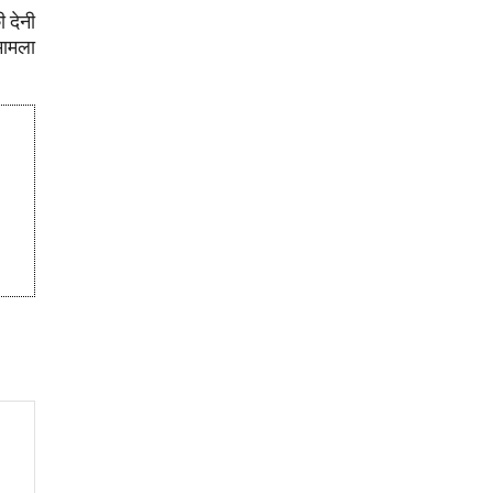
ी देनी
 मामला