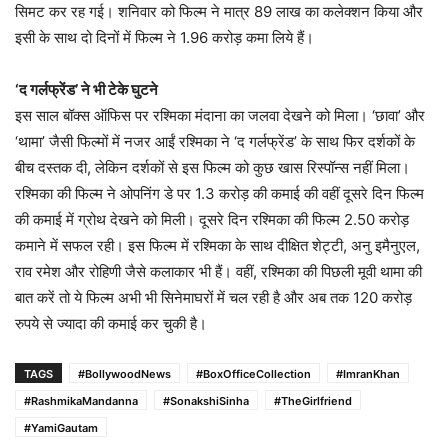
सिमट कर रह गई। शनिवार को फिल्म ने मात्र 89 लाख का कलेक्शन किया और
इसी के साथ दो दिनों में फिल्म ने 1.96 करोड़ कमा लिये हैं।
‘द गर्लफ्रेंड’ ने भी टेके घुटने
इस साल बॉक्स ऑफिस पर रश्मिका मंदाना का जलवा देखने को मिला। ‘छावा’ और
‘थामा’ जैसी फिल्मों में नजर आईं रश्मिका ने ‘द गर्लफ्रेंड’ के साथ फिर दर्शकों के
बीच दस्तक दी, लेकिन दर्शकों से इस फिल्म को कुछ खास रिस्पॉन्स नहीं मिला।
रश्मिका की फिल्म ने ओपनिंग डे पर 1.3 करोड़ की कमाई की वहीं दूसरे दिन फिल्म
की कमाई में ग्रोथ देखने को मिली। दूसरे दिन रश्मिका की फिल्म 2.50 करोड़
कमाने में सफल रही। इस फिल्म में रश्मिका के साथ दीक्षित शेट्टी, अनु इमैनुएल,
राव रमेश और रोहिणी जैसे कलाकार भी हैं। वहीं, रश्मिका की पिछली मूवी थामा की
बात करें तो ये फिल्म अभी भी सिनेमाघरों में चल रही है और अब तक 120 करोड़
रुपये से ज्यादा की कमाई कर चुकी है।
TAGS
#BollywoodNews
#BoxOfficeCollection
#ImranKhan
#RashmikaMandanna
#SonakshiSinha
#TheGirlfriend
#YamiGautam