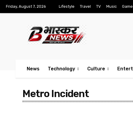
Friday, August 7, 2026
Lifestyle
Travel
TV
Music
Game
News
Technology
Culture
Enter
Metro Incident